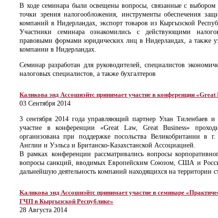
В ходе семинара были освещены вопросы, связанные с выбором
точки зрения налогообложения, инструменты обеспечения защ
компаний в Нидерландах, экспорт товаров из Кыргызской Респу
Участники семинара ознакомились с действующими налого
правовыми формами юридических лиц в Нидерландах, а также у
компании в Нидерландах.
Семинар разработан для руководителей, специалистов экономич
налоговых специалистов, а также бухгалтеров
Каликова энд Ассошиэйтс принимает участие в конференции «Great L
03 Сентября 2014
3 сентября 2014 года управляющий партнер Улан Тиленбаев и
участие в конференции «Great Law, Great Business» прохо
организована при поддержке посольства Великобритании в г.
Англии и Уэльса и Британско-Казахстанской Ассоциацией.
В рамках конференции рассматривались вопросы корпоративног
вопросы санкций, вводимых Европейским Союзом, США и Росси
дальнейшую деятельность компаний находящихся на территории с
Kаликова энд Aссошиэйтс принимает участие в семинаре «Практич
ГЧП в Кыргызской Республике»
28 Августа 2014