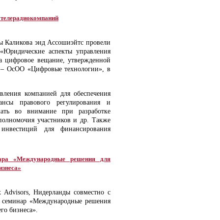
х телерадиокомпаний
ты Каликова энд Ассошиэйтс провели
 «Юридические аспекты управления
а цифровое вещание, утвержденной
и – ОсОО «Цифровые технологии», в
вления компанией для обеспечения
ансы правового регулирования и
мать во внимание при разработке
полномочия участников и др. Также
инвестиций для финансирования
нара «Международные решения для
изнеса»
x Advisors, Нидерланды совместно с
и семинар «Международные решения
го бизнеса».