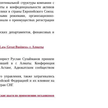
 оптимальной структуры компании с
иты и конфиденциальности активов
блики в страны Европейского Союза.
выми режимами, организационно-
знали о преимуществах регистрации
еских департаментов, финансовых и
aw, Great Business» г. Алматы
 юрист Руслан Сулайманов приняли
дившей в г. Алматы. Конференция
 Астане, Адвокатским сообществом
о управления, также затрагивались
йской Федерацией и их влияние на
тран СНГ.
еские шаги по применению механизмов