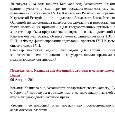
28 августа 2014 года юристы Каликова энд Ассошиэйтс Альб
приняли участие в семинаре по государственно-частному па
применению механизмов ГЧП в Кыргызской Республике", органи
Кыргызской Республики при поддержке Азиатского Банка Развити
Основной целью семинара являлось осведомление и предоставле
также практики их применения для государственных органов и 
ходе семинара была представлена информация о законодательной
Кыргызской Республике, об инструментах финансирования ТЭО и
ГЧП из Фонда финансирования подготовки проектов ГЧП Кыргыз
опыте в сфере ГЧП.
Семинар послужил единой площадкой для встреч и обс
заинтересованными сторонами – государственными органами в
международных организаций.
Представитель Каликова энд Ассошиэйтс зачислен в летнюю школ
Права
06 Августа 2014
Команда Каликова энд Ассошиэйтс поздравляет своего коллегу, Р
отборочной процедуры и зачислением в летнюю школу Гаагской
курс международного частного права.
Уверены, что подобный опыт повысит как профессиональную
академическое развитие!