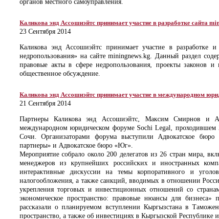
органов местного самоуправления.
Каликова энд Ассошиэйтс принимает участие в разработке сайта mi
23 Сентября 2014
Каликова энд Ассошиэйтс принимает участие в разработке и
недропользования» на сайте miningnews.kg. Данный раздел сод
правовые акты в сфере недропользования, проекты законов и 
общественное обсуждение.
Каликова энд Ассошиэйтс принимает участие в международном юри
21 Сентября 2014
Партнеры Каликова энд Ассошиэйтс, Максим Смирнов и А
международном юридическом форуме Sochi Legal, проходившем 2
Сочи. Организаторами форума выступили Адвокатское бюро 
партнеры» и Адвокатское бюро «Юг».
Мероприятие собрало около 200 делегатов из 26 стран мира, вк
менеджеров из крупнейших российских и иностранных комп
интерактивные дискуссии на темы корпоративного и уголов
налогообложения, а также санкций, вводимых в отношении Росси
укрепления торговых и инвестиционных отношений со страна
экономическое пространство: правовые нюансы для бизнеса» 
рассказали о планируемом вступлении Кыргызстана в Таможе
пространство, а также об инвестициях в Кыргызской Республике и