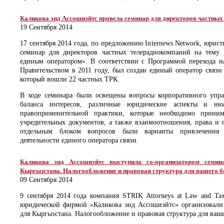
Каликова энд Ассошиэйтс провела семинар для директоров частны
19 Сентября 2014
17 сентября 2014 года, по предложению Internews Network, юрис
семинар для директоров частных телерадиокомпаний на тему
единым оператором». В соответствии с Программой перехода н
Правительством в 2011 году, был создан единый оператор связ
который вошли 22 частных ТРК.
В ходе семинара были освещены вопросы корпоративного упра
баланса интересов, различные юридические аспекты и ню
правоприменительной практики, которые необходимо прини
учредительных документов, а также взаимоотношения, права и 
отдельным блоком вопросов были варианты привлечения 
деятельности единого оператора связи.
Каликова энд Ассошиэйтс выступила со-организатором семи
Кыргызстана. Налогообложение и правовая структура для вашего б
09 Сентября 2014
9 сентября 2014 года компания STRIK Attorneys at Law and Ta
юридической фирмой «Каликова энд Ассошиэйтс» организовал
для Кыргызстана. Налогообложение и правовая структура для ваше