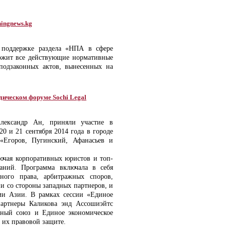
ningnews.kg
 поддержке раздела «НПА в сфере
ержит все действующие нормативные
подзаконных актов, вынесенных на
дическом форуме Sochi Legal
лександр Ан, приняли участие в
0 и 21 сентября 2014 года в городе
«Егоров, Пугинский, Афанасьев и
лючая корпоративных юристов и топ-
аний. Программа включала в себя
ного права, арбитражных споров,
и со стороны западных партнеров, и
ми Азии. В рамках сессии «Единое
партнеры Каликова энд Ассошиэйтс
нный союз и Единое экономическое
 их правовой защите.