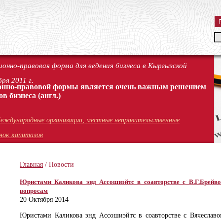
онно-правовая форма для ведения бизнеса в Кыргызской
ря 2011 г.
онно-правовой формы является очень важным решением
ов бизнеса
(англ.)
еждународные организации, местные неправительственные
нок капиталов
Главная
/
Новости
Юристами Каликова энд Ассошиэйтс в соавторстве с В.Г.Брейв
вопросам
20 Октября 2014
Юристами Каликова энд Ассошиэйтс в соавторстве с Вячеславо