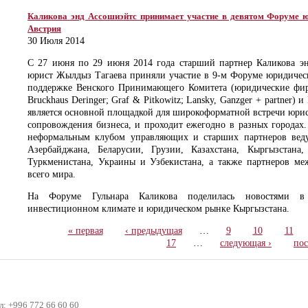
Каликова энд Ассошиэйтс принимает участие в девятом Форуме 
Австрия
30 Июля 2014
С 27 июня по 29 июня 2014 года старший партнер Каликова эн
юрист Жылдыз Тагаева приняли участие в 9-м Форуме юридичес
поддержке Венского Принимающего Комитета (юридические фирмы
Bruckhaus Deringer; Graf & Pitkowitz; Lansky, Ganzger + partner)
является основной площадкой для широкоформатной встречи юри
сопровождения бизнеса, и проходит ежегодно в разных городах
неформальным клубом управляющих и старших партнеров ве
Азербайджана, Беларусии, Грузии, Казахстана, Кыргызстана
Туркменистана, Украины и Узбекистана, а также партнеров м
всего мира.
На Форуме Гульнара Каликова поделилась новостями в з
инвестиционном климате и юридическом рынке Кыргызстана.
« первая
‹ предыдущая
…
9
10
11
17
…
следующая ›
пос
л: +996 772 66 60 60