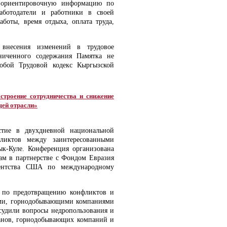
т ориентировочную информацию по
аботодатели и работники в своей
аботы, время отдыха, оплата труда,
 внесения изменений в трудовое
аниченного содержания Памятка не
обой Трудовой кодекс Кыргызской
строение сотрудничества и снижение
ей отрасли»
стие в двухдневной национальной
ликтов между заинтересованными
к-Куле. Конференция организована
ам в партнерстве с Фондом Евразия
ентства США по международному
й по предотвращению конфликтов и
ами, горнодобывающими компаниями
судили вопросы недропользования и
анов, горнодобывающих компаний и