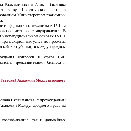
ина Рахмидинова и Азима Бокошова
ртнерству "Практические шаги по
зованном Министерством экономики
я.
ние информации о механизмах ГЧП, а
органов местного самоуправления. В
 и институциональной основах ГЧП в
 транзакционных услуг по проектам
ской Республики, о международном
уждения вопросов в сфере ГЧП
ласти, представителями бизнеса и
у Гаагской Академии Международного
услана Сулайманова, с прохождением
 Академии Международного права на
 квалификацию, так и дальнейшее