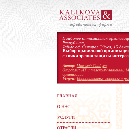
Наиболее оптимальная организаци
Республике,
Таймс оф Сентрал Эйжа, 15 декаб
Выбор правильной организаци
с точки зрения защиты интерес
Автор:
Магомед Саадуев
Отрасли:
ИТ и телекоммуникации
;
М
организации
Услуги:
Корпоративные вопросы и ры
ГЛАВНАЯ
О НАС
УСЛУГИ
ОТРАСЛИ