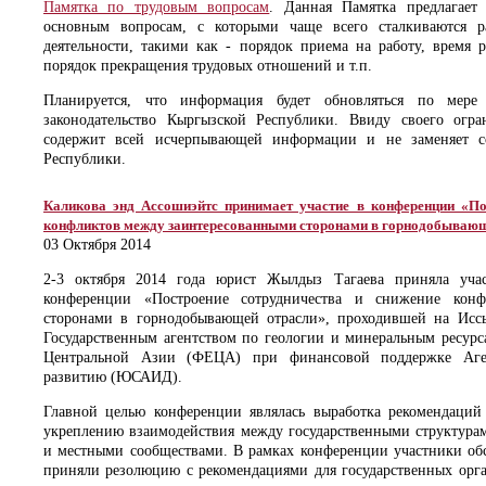
Памятка по трудовым вопросам
. Данная Памятка предлагае
основным вопросам, с которыми чаще всего сталкиваются р
деятельности, такими как - порядок приема на работу, время р
порядок прекращения трудовых отношений и т.п.
Планируется, что информация будет обновляться по мере
законодательство Кыргызской Республики. Ввиду своего огр
содержит всей исчерпывающей информации и не заменяет с
Республики.
Каликова энд Ассошиэйтс принимает участие в конференции «По
конфликтов между заинтересованными сторонами в горнодобывающ
03 Октября 2014
2-3 октября 2014 года юрист Жылдыз Тагаева приняла уча
конференции «Построение сотрудничества и снижение конф
сторонами в горнодобывающей отрасли», проходившей на Иссы
Государственным агентством по геологии и минеральным ресурс
Центральной Азии (ФЕЦА) при финансовой поддержке Аг
развитию (ЮСАИД).
Главной целью конференции являлась выработка рекомендаци
укреплению взаимодействия между государственными структур
и местными сообществами. В рамках конференции участники об
приняли резолюцию с рекомендациями для государственных орг