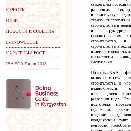
свидетелем постоянно
ЮРИСТЫ
различных секто
инфраструктуры (дор
туризм, энергетика 
ОПЫТ
строительства и недв
от структуриро
НОВОСТИ И СОБЫТИЯ
финансирования, в
строительство, и
Е-KNOWLEDGE
строительства в эксп
правило, имеют комп
КАРЬЕРНЫЙ РОСТ
множеством законо
Республики.
IBA ECA Forum 2018
Практика K&A в сфер
включает в себя юри
строительства и уп
недвижимости, 
производственные по
рекреации и др. Юр
подготовки, провед
сделок по проектир
продаже, аренде, за
юридический аудит
вопросам приобрет
связанных с этим ри