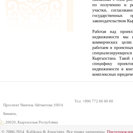
по получению и ре
участки, согласова
государственных
законодательством Кы
Работая над проек
недвижимости мы п
коммерческих целя
работаем в проектны
специализирующихс
Кыргызстана. Такой 
специфику проект
недвижимости в конт
комплексных юридиче
Тел: +996 772 66 60 60
Проспект Чингиза Айтматова 100/4
Бишкек,
720020, Кыргызская Республика
© 2006-2014. Kalikova & Associates. Все права защищены.
Предупрежде