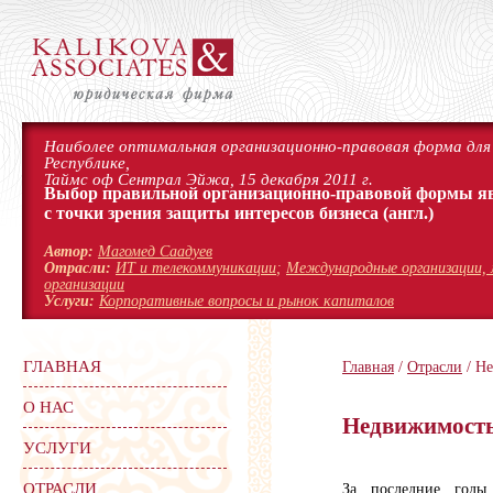
Наиболее оптимальная организационно-правовая форма для 
Республике,
Таймс оф Сентрал Эйжа, 15 декабря 2011 г.
Выбор правильной организационно-правовой формы я
с точки зрения защиты интересов бизнеса
(англ.)
Автор:
Магомед Саадуев
Отрасли:
ИТ и телекоммуникации
;
Международные организации, 
организации
Услуги:
Корпоративные вопросы и рынок капиталов
ГЛАВНАЯ
Главная
/
Отрасли
/ Не
О НАС
Недвижимость
УСЛУГИ
ОТРАСЛИ
За последние годы