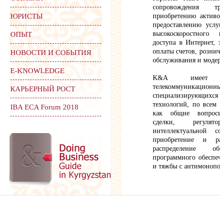
сопровождения т
ЮРИСТЫ
приобретению активо
предоставлению услу
высокоскоростного
ОПЫТ
доступа в Интернет, 
оплаты счетов, розни
НОВОСТИ И СОБЫТИЯ
обслуживания и модер
Е-KNOWLEDGE
K&A имеет оп
телекоммуникацио
КАРЬЕРНЫЙ РОСТ
специализирующихс
технологий, по всем 
IBA ECA Forum 2018
как общие вопросы
сделки, регулят
интеллектуальной с
приобретение и ра
распределение о
программного обеспе
и тяжбы с антимоноп