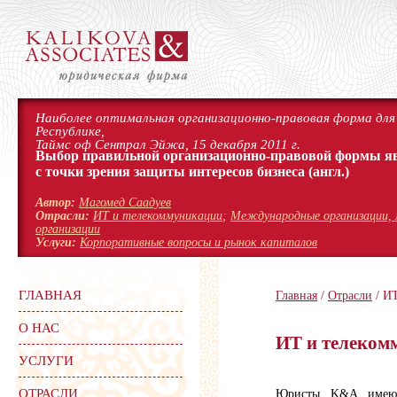
Наиболее оптимальная организационно-правовая форма для 
Республике,
Таймс оф Сентрал Эйжа, 15 декабря 2011 г.
Выбор правильной организационно-правовой формы я
с точки зрения защиты интересов бизнеса
(англ.)
Автор:
Магомед Саадуев
Отрасли:
ИТ и телекоммуникации
;
Международные организации, 
организации
Услуги:
Корпоративные вопросы и рынок капиталов
ГЛАВНАЯ
Главная
/
Отрасли
/ И
О НАС
ИТ и телеком
УСЛУГИ
ОТРАСЛИ
Юристы K&A имеют