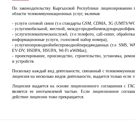
По законодательству Кыргызской Республики лицензированию п
области телекоммуникационных услуг, включая:
- услуги сотовой связи (т.е.стандарты GSM, CDMA, 3G (UMTS/W
- услугимобильной, местной, междугороднейимеждународнойфик
- услугителематическихслужб, (т.е.телефото, call-center, обрабо
информационные услуги, голосовой набор номера);
- услугипопроводнойибеспроводнойпередачеданных (т.е. SMS, W
EV-DV, HSDPA, HSUPA, Wi-Fi иWiMax);
- проектирование, производство, строительство, установка, ремо
и устройств.
Поскольку каждый вид деятельности, связанный с телекоммуникац
лицензия на несколько видов деятельности, выдается только если
Лицензия выдается на основе лицензионного соглашения с ГАС
является ее неотъемлемой частью. Если лицензионное соглаше
действие лицензии тоже прекращается.