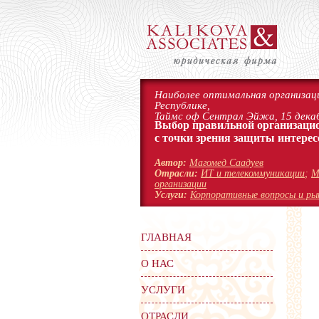
Наиболее оптимальная организаци
Республике,
Таймс оф Сентрал Эйжа, 15 декаб
Выбор правильной организаци
с точки зрения защиты интерес
Автор:
Магомед Саадуев
Отрасли:
ИТ и телекоммуникации
;
М
организации
Услуги:
Корпоративные вопросы и ры
ГЛАВНАЯ
О НАС
УСЛУГИ
ОТРАСЛИ