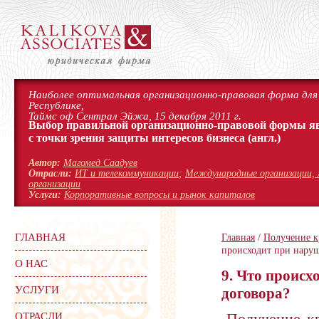
Наиболее оптимальная организационно-правовая форма для 
Республике,
Таймс оф Сентрал Эйжа, 15 декабря 2011 г.
Выбор правильной организационно-правовой формы я
с точки зрения защиты интересов бизнеса
(англ.)
Автор:
Магомед Саадуев
Отрасли:
ИТ и телекоммуникации
;
Международные организации, 
организации
Услуги:
Корпоративные вопросы и рынок капиталов
ГЛАВНАЯ
Главная
/
Получение к
происходит при наруш
О НАС
9. Что происх
УСЛУГИ
договора?
Получение кр
ОТРАСЛИ