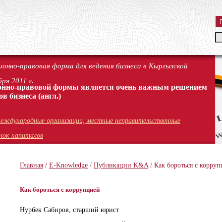
онно-правовая форма для ведения бизнеса в Кыргызской
ря 2011 г.
онно-правовой формы является очень важным решением
ов бизнеса
(англ.)
еждународные организации, местные неправительственные
нок капиталов
Главная
/
Е-Knowledge
/
Публикации K&A
/ Как бороться с корру
Как бороться с коррупцией
Нурбек Сабиров, cтарший юрист