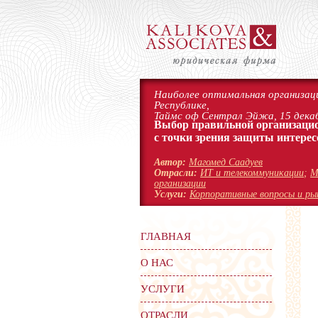
Наиболее оптимальная организаци
Республике,
Таймс оф Сентрал Эйжа, 15 декаб
Выбор правильной организаци
с точки зрения защиты интерес
Автор:
Магомед Саадуев
Отрасли:
ИТ и телекоммуникации
;
М
организации
Услуги:
Корпоративные вопросы и ры
ГЛАВНАЯ
О НАС
УСЛУГИ
ОТРАСЛИ