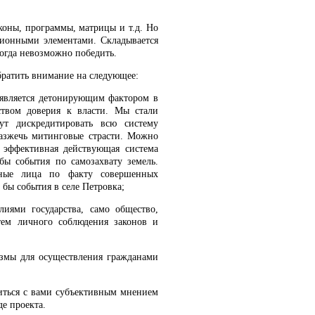
коны, программы, матрицы и т.д. Но
ционными элементами. Складывается
икогда невозможно победить.
братить внимание на следующее:
е является детонирующим фактором в
ством доверия к власти. Мы стали
ут дискредитировать всю систему
разжечь митинговые страсти. Можно
 эффективная действующая система
 бы события по самозахвату земель.
тные лица по факту совершенных
бы события в селе Петровка;
лиями государства, само общество,
ем личного соблюдения законов и
низмы для осуществления гражданами
иться с вами субъективным мнением
де проекта.