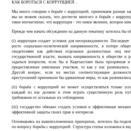
КАК БОРОТЬСЯ С КОРРУПЦИЕЙ…
Мы много говорим о борьбе с коррупцией, принимаем разные за
мы не можем сказать, что достигли многого в борьбе с корруп
такое впечатление, что коррупция - это некое явление, которое н
Прежде чем начать обсуждение на данную тематику хотелось бы о
(i) коррупция создает условия для несправедливости. Последне
росте социально-политической напряженности, в потере обще
свидетелями как действия отдельных должностных лиц мог
государственной власти, вызвать напряженность в обществе и 
задаться вопросом, если бы в Кыргызстане была прозрачная и
предоставление земельных участков, то как у нас развивались
Другой вопрос, если на местах соответствующие должнос
преступлений принимали бы адекватные меры, то как развивались 
(ii) борьба с коррупцией не может осуществляться только уси
каждый из нас должен в этом играть существенную роль пут
требования от остальных их соблюдения;
(iii) государство обязано создать условия и эффективные меха
эффективной защиты своих прав и интересов.
Основываясь на вышеизложенных принципах, хотелось бы подел
по вопросу борьбы с коррупцией. Структура статьи изложена в ви