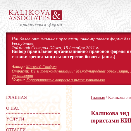
Наиболее оптимальная организационно-правовая форма для 
Республике,
Таймс оф Сентрал Эйжа, 15 декабря 2011 г.
Выбор правильной организационно-правовой формы я
с точки зрения защиты интересов бизнеса
(англ.)
Автор:
Магомед Саадуев
Отрасли:
ИТ и телекоммуникации
;
Международные организации, 
организации
Услуги:
Корпоративные вопросы и рынок капиталов
ГЛАВНАЯ
Главная
/ Каликова эн
О НАС
Каликова энд 
УСЛУГИ
юристами КИ
ОТРАСЛИ