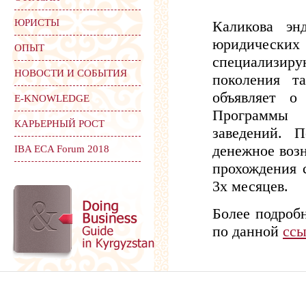
ЮРИСТЫ
Каликова эн
юридичес
ОПЫТ
специализиру
НОВОСТИ И СОБЫТИЯ
поколения т
объявляет о
Е-KNOWLEDGE
Программы 
КАРЬЕРНЫЙ РОСТ
заведений. 
денежное воз
IBA ECA Forum 2018
прохождения 
3х месяцев.
Более подроб
по данной
ссы