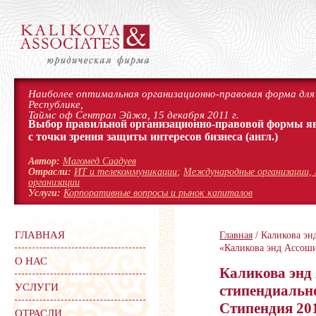
Наиболее оптимальная организационно-правовая форма для 
Республике,
Таймс оф Сентрал Эйжа, 15 декабря 2011 г.
Выбор правильной организационно-правовой формы я
с точки зрения защиты интересов бизнеса
(англ.)
Автор:
Магомед Саадуев
Отрасли:
ИТ и телекоммуникации
;
Международные организации, 
организации
Услуги:
Корпоративные вопросы и рынок капиталов
ГЛАВНАЯ
Главная
/ Каликова эн
«Каликова энд Ассоши
О НАС
Каликова энд 
УСЛУГИ
стипендиальн
Стипендия 201
ОТРАСЛИ