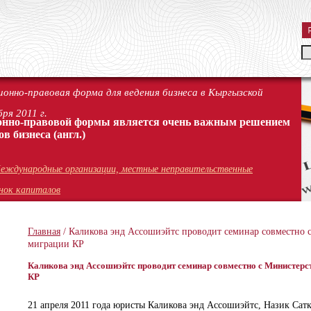
онно-правовая форма для ведения бизнеса в Кыргызской
ря 2011 г.
онно-правовой формы является очень важным решением
ов бизнеса
(англ.)
еждународные организации, местные неправительственные
нок капиталов
Главная
/ Каликова энд Ассошиэйтс проводит семинар совместно с
миграции КР
Каликова энд Ассошиэйтс проводит семинар совместно с Министерст
КР
21 апреля 2011 года юристы Каликова энд Ассошиэйтс, Назик Сат