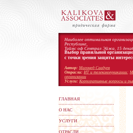
Наиболее оптимальная организаци
Республике,
Таймс оф Сентрал Эйжа, 15 декаб
Выбор правильной организаци
с точки зрения защиты интерес
Автор:
Магомед Саадуев
Отрасли:
ИТ и телекоммуникации
;
М
организации
Услуги:
Корпоративные вопросы и ры
ГЛАВНАЯ
О НАС
УСЛУГИ
ОТРАСЛИ