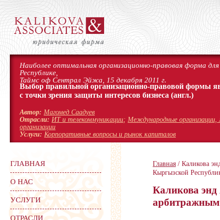
Наиболее оптимальная организационно-правовая форма для 
Республике,
Таймс оф Сентрал Эйжа, 15 декабря 2011 г.
Выбор правильной организационно-правовой формы я
с точки зрения защиты интересов бизнеса
(англ.)
Автор:
Магомед Саадуев
Отрасли:
ИТ и телекоммуникации
;
Международные организации, 
организации
Услуги:
Корпоративные вопросы и рынок капиталов
ГЛАВНАЯ
Главная
/ Каликова эн
Кыргызской Республи
О НАС
Каликова энд 
УСЛУГИ
арбитражным 
ОТРАСЛИ