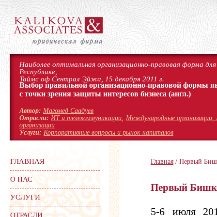
Наиболее оптимальная организационно-правовая форма для 
Республике,
Таймс оф Сентрал Эйжа, 15 декабря 2011 г.
Выбор правильной организационно-правовой формы я
с точки зрения защиты интересов бизнеса
(англ.)
Автор:
Магомед Саадуев
Отрасли:
ИТ и телекоммуникации
;
Международные организации, 
организации
Услуги:
Корпоративные вопросы и рынок капиталов
ГЛАВНАЯ
Главная
/ Первый Биш
О НАС
Первый Бишк
УСЛУГИ
5-6 июля 20
ОТРАСЛИ