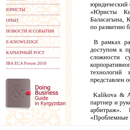
юридический 
ЮРИСТЫ
«Юристы Кы
Баласагына,
ОПЫТ
по развитию б
НОВОСТИ И СОБЫТИЯ
В рамках ра
Е-KNOWLEDGE
доступом к п
КАРЬЕРНЫЙ РОСТ
сложности с
IBA ECA Forum 2018
корпоратив
технологий 
представлен о
Kalikova & A
партнер и рук
арбитраж».
«Проблемные 