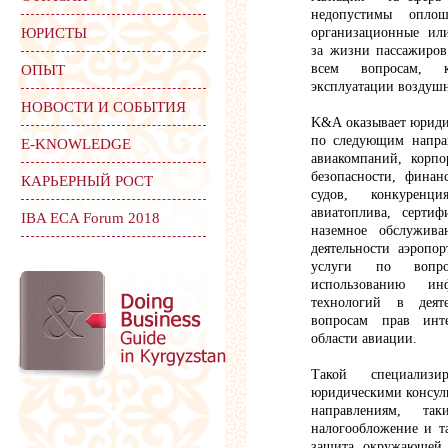
недопустимы оплош
ЮРИСТЫ
организационные или
за жизни пассажиров
всем вопросам, 
ОПЫТ
эксплуатации воздушн
НОВОСТИ И СОБЫТИЯ
K&A оказывает юриди
по следующим напра
Е-KNOWLEDGE
авиакомпаний, корпо
безопасности, фина
КАРЬЕРНЫЙ РОСТ
судов, конкуренци
авиатоплива, сертиф
IBA ECA Forum 2018
наземное обслужива
деятельности аэропо
услуги по вопро
использованию инф
технологий в деят
вопросам прав инте
области авиации.
Такой специализи
юридическими консул
направлениям, та
налогообложение и т
защита окружающей 