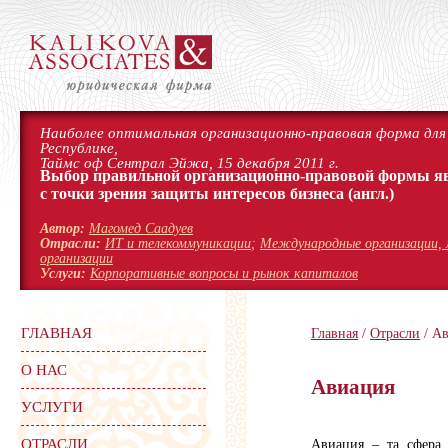
Наиболее оптимальная организационно-правовая форма для 
Республике,
Таймс оф Сентрал Эйжа, 15 декабря 2011 г.
Выбор правильной организационно-правовой формы я
с точки зрения защиты интересов бизнеса
(англ.)
Автор:
Магомед Саадуев
Отрасли:
ИТ и телекоммуникации
;
Международные организации, 
организации
Услуги:
Корпоративные вопросы и рынок капиталов
ГЛАВНАЯ
Главная
/
Отрасли
/ А
О НАС
Авиация
УСЛУГИ
ОТРАСЛИ
Авиация – та сфера