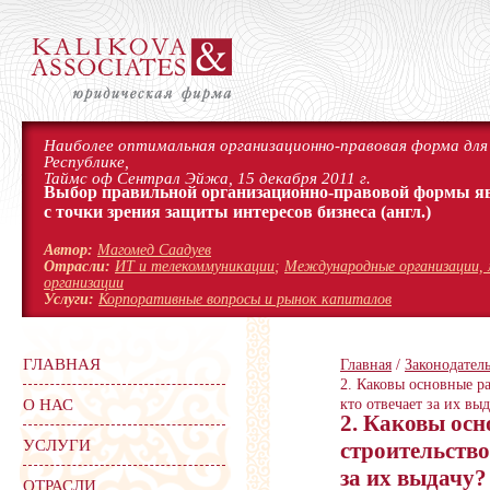
Наиболее оптимальная организационно-правовая форма для 
Республике,
Таймс оф Сентрал Эйжа, 15 декабря 2011 г.
Выбор правильной организационно-правовой формы я
с точки зрения защиты интересов бизнеса
(англ.)
Автор:
Магомед Саадуев
Отрасли:
ИТ и телекоммуникации
;
Международные организации, 
организации
Услуги:
Корпоративные вопросы и рынок капиталов
ГЛАВНАЯ
Главная
/
Законодатель
2. Каковы основные р
О НАС
кто отвечает за их вы
2. Каковы осн
УСЛУГИ
строительство
за их выдачу?
ОТРАСЛИ