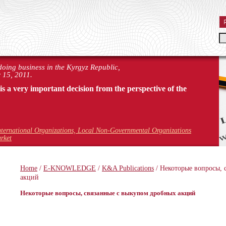
 doing business in the Kyrgyz Republic,
 15, 2011.
 is a very important decision from the perspective of the
nternational Organizations, Local Non-Governmental Organizations
rket
Home
/
E-KNOWLEDGE
/
K&A Publications
/ Некоторые вопросы, 
акций
Некоторые вопросы, связанные с выкупом дробных акций