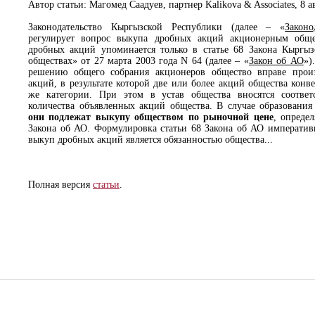
Автор статьи: Магомед Саадуев, партнер Kalikova & Associates, 8 а
Законодательство Кыргызской Республики (далее – «
Законо
регулирует вопрос выкупа дробных акций акционерным обще
дробных акций упоминается только в статье 68 Закона Кыргы
обществах» от 27 марта 2003 года N 64 (далее – «
Закон об АО
»)
решению общего собрания акционеров общество вправе прои
акций, в результате которой две или более акций общества кон
же категории. При этом в устав общества вносятся соответ
количества объявленных акций общества. В случае образовани
они подлежат выкупу обществом по рыночной цене
, опреде
Закона об АО. Формулировка статьи 68 Закона об АО императивн
выкуп дробных акций является обязанностью общества...
Полная версия
статьи
.