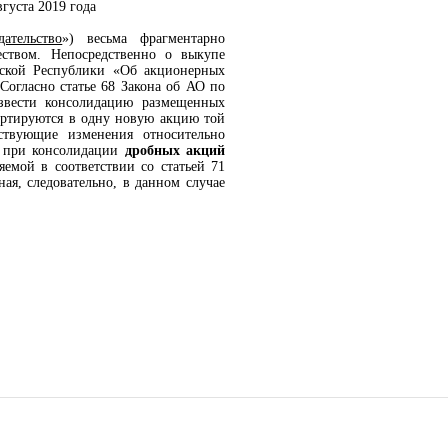
вгуста 2019 года
дательство
») весьма фрагментарно
ством. Непосредственно о выкупе
зской Республики «Об акционерных
.Согласно статье 68 Закона об АО по
звести консолидацию размещенных
вертируются в одну новую акцию той
ствующие изменения относительно
я при консолидации
дробных акций
ляемой в соответствии со статьей 71
ая, следовательно, в данном случае