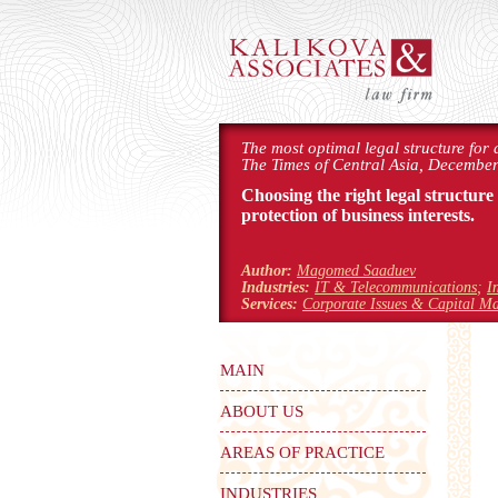
The most optimal legal structure for
The Times of Central Asia, December
Choosing the right legal structure
protection of business interests.
Author:
Magomed Saaduev
Industries:
IT & Telecommunications
;
I
Services:
Corporate Issues & Capital Ma
MAIN
ABOUT US
AREAS OF PRACTICE
INDUSTRIES